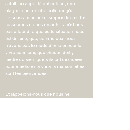
soleil, un appel téléphonique, une 
blague, une armoire enfin rangée... 
Laissons-nous aussi surprendre par les 
ressources de nos enfants. N'hésitons 
pas à leur dire que cette situation nous 
est difficile, que, comme eux, nous 
n'avons pas le mode d'emploi pour la 
vivre au mieux, que chacun doit y 
mettre du sien, que s'ils ont des idées 
pour améliorer la vie à la maison, elles 
sont les bienvenues.
Et rappelons-nous que nous ne 
sommes pas seuls.  Il est essentiel de 
nous sentir reliés à d'autres, soutenus 
dans cette longue traversée. Pensons à 
nous appeler les uns les autres. Il est 
probable que beaucoup restent seuls 