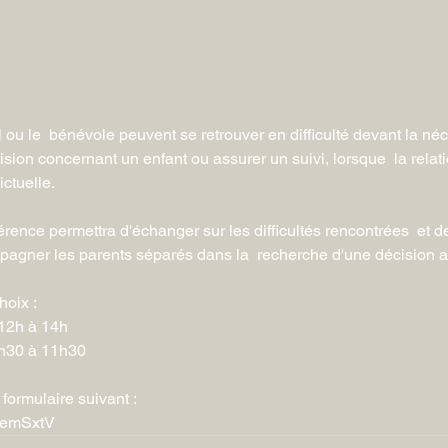
 ou le  bénévole peuvent se retrouver en difficulté devant la néc
sion concernant un enfant ou assurer un suivi, lorsque  la relati
ictuelle.
érence permettra d'échanger sur les difficultés rencontrées  et d
pagner les parents séparés dans la  recherche d'une décision 
hoix :
 12h à 14h
9h30 à 11h30
 formulaire suivant : 
gdemSxtV